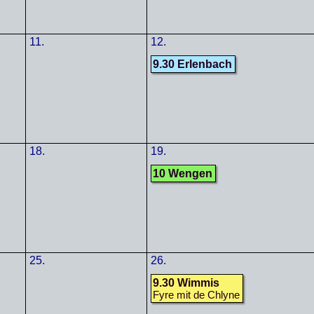
11.
12.
9.30 Erlenbach
18.
19.
10 Wengen
25.
26.
9.30 Wimmis
Fyre mit de Chlyne