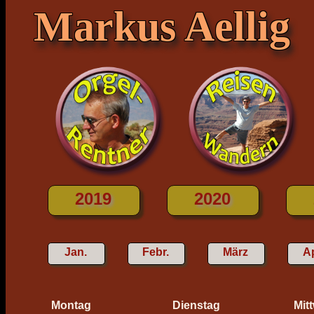
Markus Aellig
2019
2020
Jan.
Febr.
März
Ap
Montag
Dienstag
Mit