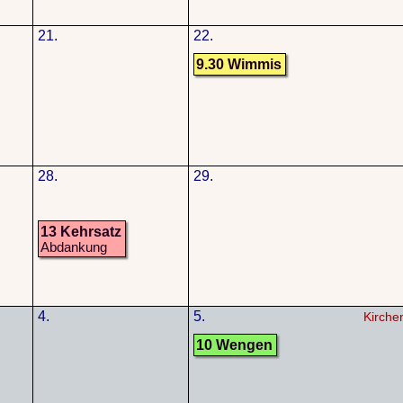
21.
22.
9.30 Wimmis
28.
29.
13 Kehrsatz
Abdankung
4.
5.
Kirche
10 Wengen