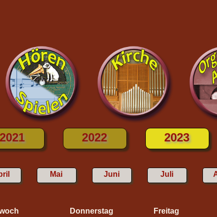
2021
2022
2023
ril
Mai
Juni
Juli
twoch
Donnerstag
Freitag