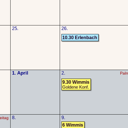
25.
26.
10.30 Erlenbach
1. April
2.
Pal
9.30 Wimmis
Goldene Konf.
8.
9.
eitag
6 Wimmis