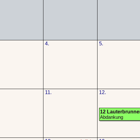
4.
5.
11.
12.
12 Lauterbrunne
Abdankung