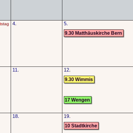
4.
5.
tstag
9.30 Matthäuskirche Bern
11.
12.
9.30 Wimmis
17 Wengen
18.
19.
10 Stadtkirche